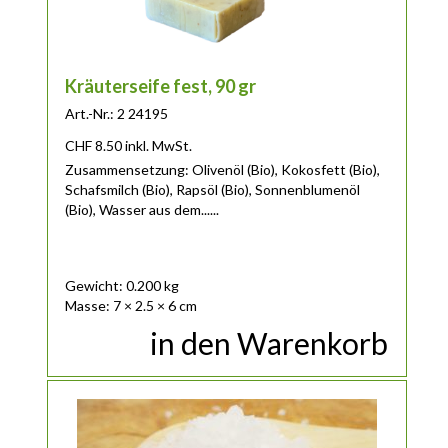
Kräuterseife fest, 90 gr
Art.-Nr.: 2 24195
CHF
8.50
inkl. MwSt.
Zusammensetzung: Olivenöl (Bio), Kokosfett (Bio),
Schafsmilch (Bio), Rapsöl (Bio), Sonnenblumenöl
(Bio), Wasser aus dem......
Gewicht: 0.200 kg
Masse: 7 × 2.5 × 6 cm
in den Warenkorb
Dieses Produkt weist mehrere Varianten auf. Die Optionen 