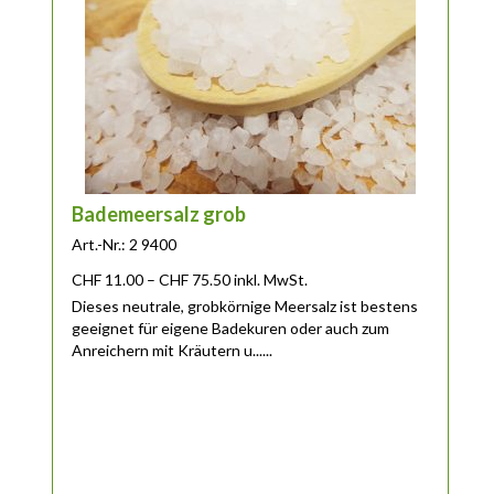
Bademeersalz grob
Art.-Nr.: 2 9400
Preisspanne: CHF 11.00 bis CHF 75.50
CHF
11.00
–
CHF
75.50
inkl. MwSt.
Dieses neutrale, grobkörnige Meersalz ist bestens
geeignet für eigene Badekuren oder auch zum
Anreichern mit Kräutern u......