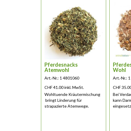
Pferdesnacks
Pferde
Atemwohl
Wohl
Art.-Nr.: 1 4801060
Art.-Nr.:
CHF
41.00
inkl. MwSt.
CHF
35.0
Wohltuende Kräutermischung
Bei Verd
bringt Linderung für
kann Darm
strapazierte Atemwege.
eingesetz