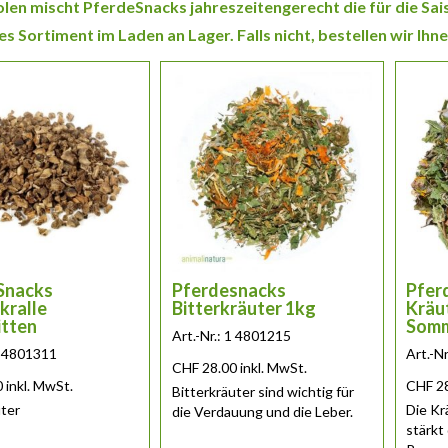
len mischt PferdeSnacks jahreszeitengerecht die für die Sa
s Sortiment im Laden an Lager. Falls nicht, bestellen wir Ih
Snacks
Pferdesnacks
Pfer
kralle
Bitterkräuter 1kg
Kräu
itten
Somm
Art.-Nr.: 1 4801215
 1 4801311
Art.-N
CHF
28.00
inkl. MwSt.
0
inkl. MwSt.
CHF
2
Bitterkräuter sind wichtig für
uter
Die K
die Verdauung und die Leber.
stärkt 