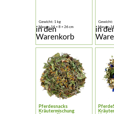
Gewicht: 1 kg
Gewicht: 
in den
in de
Masse: 14 × 8 × 26 cm
Masse: 14
Warenkorb
Ware
Pferdesnacks
Pferde
Kräutermischung
Kräute