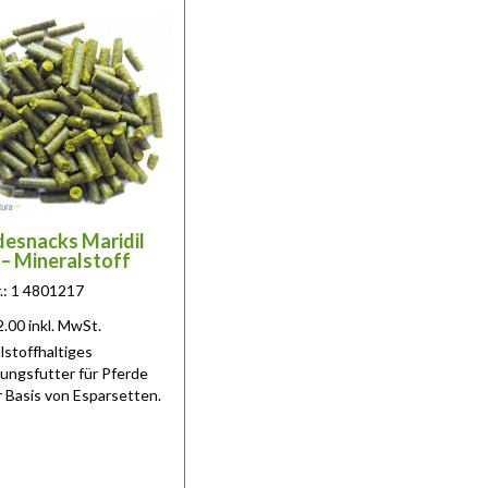
desnacks Maridil
 – Mineralstoff
r.: 1 4801217
2.00
inkl. MwSt.
lstoffhaltiges
ungsfutter für Pferde
r Basis von Esparsetten.