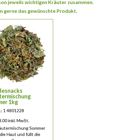
ison jeweils wichtigen Kräuter zusammen.
nen gerne das gewünschte Produkt.
desnacks
termischung
er 1kg
r.: 1 4801228
8.00
inkl. MwSt.
räutermischung Sommer
die Haut und füllt die