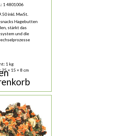
r.: 1 4801006
9.50
inkl. MwSt.
esnacks Hagebutten
en, stärkt das
system und die
wechselprozesse
t: 1 kg
den
 25 × 15 × 8 cm
enkorb