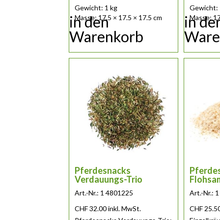
Gewicht: 1 kg
Gewicht: 
in den
in de
Masse: 17.5 × 17.5 × 17.5 cm
Masse: 17
Warenkorb
Ware
Pferdesnacks
Pferde
Verdauungs-Trio
Flohsa
Art.-Nr.: 1 4801225
Art.-Nr.:
CHF
32.00
inkl. MwSt.
CHF
25.5