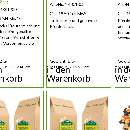
 2kg
Art.-Nr.: 1 4801005
Art.-N
 1 4801200
CHF
19.50
inkl. MwSt.
CHF
1
0
inkl. MwSt.
Ein leckerer und gesunder
Pferd
acks Kräutermischung
Pferdesnack.
gemahl
fert eine geballte
Immun
on aus Vitalstoffen &
Stoff
 . Versorgen so die
2 kg
Gewicht: 1 kg
Gewich
n
in den
in 
.5 × 13.5 × 40 cm
Masse: 25 × 15 × 8 cm
Masse:
nkorb
Warenkorb
War