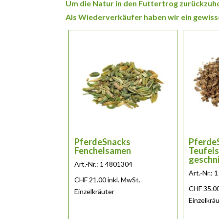
Um die Natur in den Futtertrog zurückzuho
Als Wiederverkäufer haben wir ein gewisse
PferdeSnacks
Pferde
Fenchelsamen
Teufels
geschn
Art.-Nr.: 1 4801304
Art.-Nr.:
CHF
21.00
inkl. MwSt.
CHF
35.0
Einzelkräuter
Einzelkrä