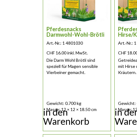
Pferdesnacks
Pferde
Darmwohl-Wohl-Brötli
Hirse/K
Art.-Nr.: 1 4801030
Art.-Nr.:
CHF
16.00
inkl. MwSt.
CHF
18.0
Die Darm Wohl Brötli sind
Getreidea
speziell für Magen sensible
mit Hirse
Vierbeiner gemacht.
Kräutern.
Gewicht: 0.700 kg
Gewicht: 
in den
in de
Masse: 12 × 12 × 18.50 cm
Masse: 12
Warenkorb
Ware