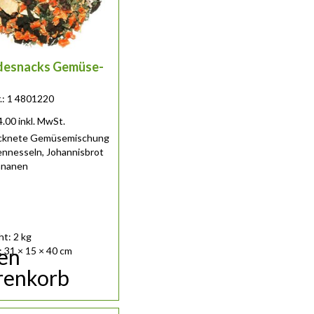
desnacks Gemüse-
r.: 1 4801220
4.00
inkl. MwSt.
cknete Gemüsemischung
ennesseln, Johannisbrot
ananen
t: 2 kg
den
 31 × 15 × 40 cm
enkorb