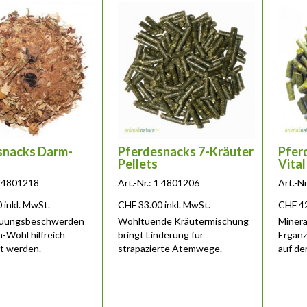
snacks Darm-
Pferdesnacks 7-Kräuter
Pfer
Pellets
Vital
 1 4801218
Art.-Nr.: 1 4801206
Art.-N
0
inkl. MwSt.
CHF
33.00
inkl. MwSt.
CHF
4
auungsbeschwerden
Wohltuende Kräutermischung
Minera
-Wohl hilfreich
bringt Linderung für
Ergänz
t werden.
strapazierte Atemwege.
auf de