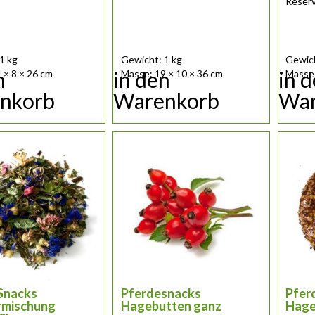
Reserv
1 kg
Gewicht: 1 kg
Gewich
n
in den
in 
 × 8 × 26 cm
Masse: 19 × 10 × 36 cm
Masse:
nkorb
Warenkorb
War
Snacks
Pferdesnacks
Pfer
rmischung
Hagebutten ganz
Hage