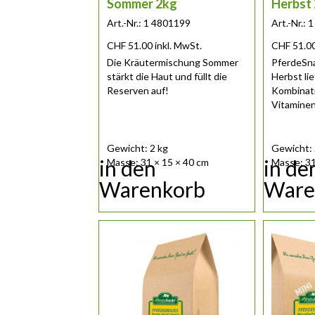
Sommer 2kg
Herbst
Art.-Nr.: 1 4801199
Art.-Nr.:
CHF
51.00
inkl. MwSt.
CHF
51.0
Die Kräutermischung Sommer
PferdeSn
stärkt die Haut und füllt die
Herbst lie
Reserven auf!
Kombinati
Vitaminen
i......
Gewicht: 2 kg
Gewicht: 
in den
in de
Masse: 31 × 15 × 40 cm
Masse: 31
Warenkorb
Ware