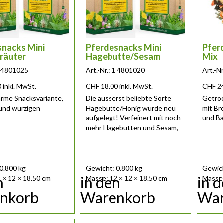
snacks Mini
Pferdesnacks Mini
Pfer
räuter
Hagebutte/Sesam
Mix
 1 4801025
Art.-Nr.: 1 4801020
Art.-N
0
inkl. MwSt.
CHF
18.00
inkl. MwSt.
CHF
2
rme Snacksvariante,
Die äusserst beliebte Sorte
Getro
 und würzigen
Hagebutte/Honig wurde neu
mit Br
aufgelegt! Verfeinert mit noch
und B
mehr Hagebutten und Sesam,
sowie g......
0.800 kg
Gewicht: 0.800 kg
Gewich
n
in den
in 
 × 12 × 18.50 cm
Masse: 12 × 12 × 18.50 cm
Masse:
nkorb
Warenkorb
War