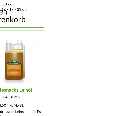
t: 3 kg
den
 19 × 19 × 23 cm
enkorb
desnacks Leinöl
r.: 1 4801216
4.50
inkl. MwSt.
presstes Leinsamenöl. Es