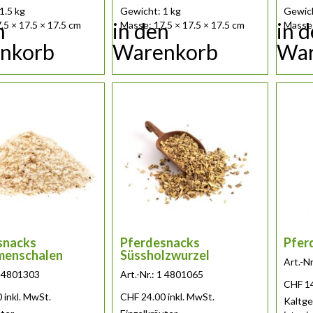
1.5 kg
Gewicht: 1 kg
Gewich
n
in den
in 
.5 × 17.5 × 17.5 cm
Masse: 17.5 × 17.5 × 17.5 cm
Masse:
nkorb
Warenkorb
War
snacks
Pferdesnacks
Pfer
menschalen
Süssholzwurzel
Art.-N
 1 4801303
Art.-Nr.: 1 4801065
CHF
1
0
inkl. MwSt.
CHF
24.00
inkl. MwSt.
Kaltge