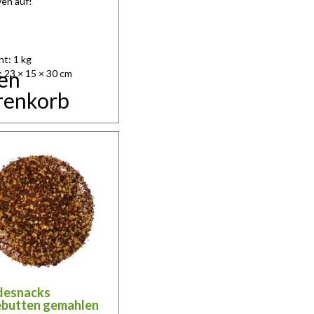
en auf!
t: 1 kg
den
 23 × 15 × 30 cm
enkorb
desnacks
butten gemahlen