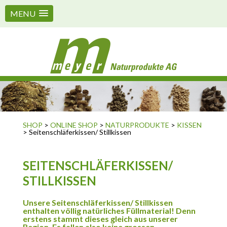
MENU
SHOP
>
ONLINE SHOP
>
NATURPRODUKTE
>
KISSEN
> Seitenschläferkissen/ Stillkissen
SEITENSCHLÄFERKISSEN/
STILLKISSEN
Unsere Seitenschläferkissen/ Stillkissen
enthalten völlig natürliches Füllmaterial! Denn
erstens stammt dieses gleich aus unserer
Region. Es fallen also keine grossen