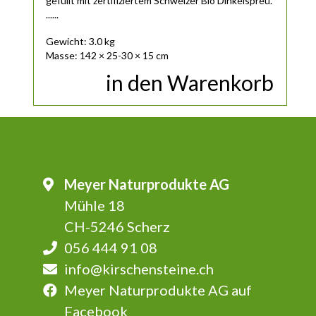
gefüllt mit zertifiziertem Schweizer Bio Dinkelspreu.
......
Gewicht: 3.0 kg
Masse: 142 × 25-30 × 15 cm
in den Warenkorb
Meyer Naturprodukte AG
Mühle 18
CH-5246 Scherz
056 444 91 08
info@kirschensteine.ch
Meyer Naturprodukte AG auf
Facebook