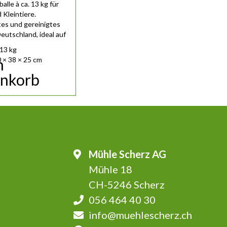
alle à ca. 13 kg für
 Kleintiere.
es und gereinigtes
eutschland, ideal auf
.
13 kg
n
 × 38 × 25 cm
nkorb
Mühle Scherz AG
Mühle 18
CH-5246 Scherz
056 464 40 30
info@muehlescherz.ch