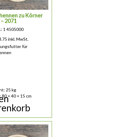
hennen zu Körner
 – 2071
r.: 1 4505000
8.75
inkl. MwSt.
ungsfutter für
ennen
t: 25 kg
den
 80 × 40 × 15 cm
enkorb