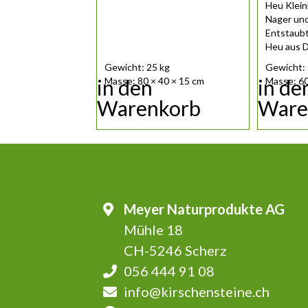
Heu Kleinb
Nager und
Entstaubt
Heu aus D
für Unt.....
Gewicht: 25 kg
Gewicht: 
in den
in de
Masse: 80 × 40 × 15 cm
Masse: 60
Warenkorb
Ware
Meyer Naturprodukte AG
Mühle 18
CH-5246 Scherz
056 444 91 08
info@kirschensteine.ch