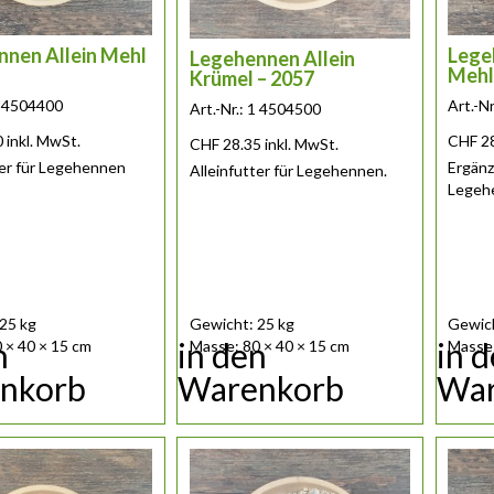
nen Allein Mehl
Lege
Legehennen Allein
Mehl
Krümel – 2057
 1 4504400
Art.-N
Art.-Nr.: 1 4504500
0
inkl. MwSt.
CHF
2
CHF
28.35
inkl. MwSt.
ter für Legehennen
Ergänz
Alleinfutter für Legehennen.
Legeh
25 kg
Gewicht: 25 kg
Gewich
n
in den
in 
 × 40 × 15 cm
Masse: 80 × 40 × 15 cm
Masse:
nkorb
Warenkorb
War