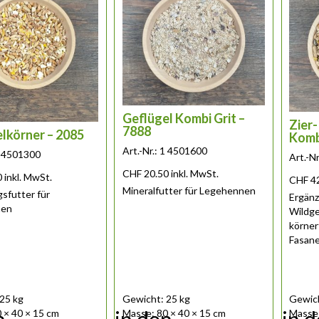
Geflügel Kombi Grit –
Zier
7888
lkörner – 2085
Komb
Art.-Nr.: 1 4501600
 1 4501300
Art.-N
CHF
20.50
inkl. MwSt.
0
inkl. MwSt.
CHF
4
Mineralfutter für Legehennen
sfutter für
Ergänz
nen
Wildge
körner
Fasane
Zierent.
25 kg
Gewicht: 25 kg
Gewich
 × 40 × 15 cm
Masse: 80 × 40 × 15 cm
Masse: