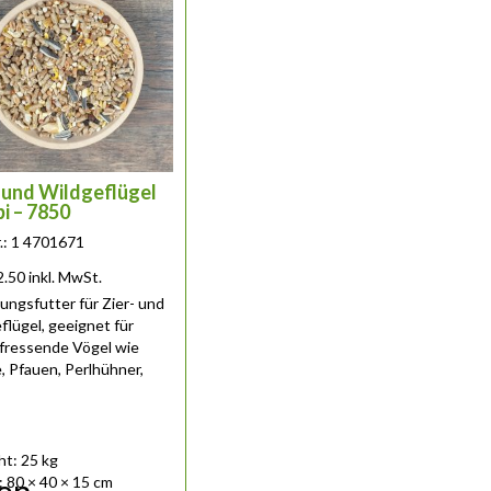
- und Wildgeflügel
i – 7850
r.: 1 4701671
2.50
inkl. MwSt.
ungsfutter für Zier- und
flügel, geeignet für
fressende Vögel wie
, Pfauen, Perlhühner,
.....
t: 25 kg
 80 × 40 × 15 cm