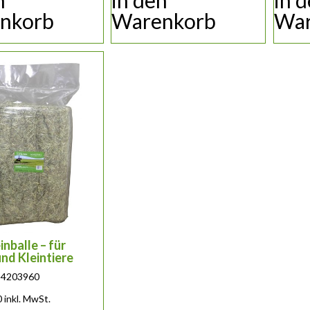
n
in den
in 
nkorb
Warenkorb
War
inballe – für
nd Kleintiere
 1 4203960
0
inkl. MwSt.