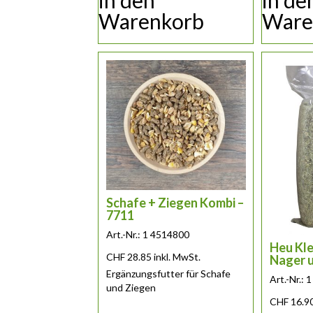
in den
in de
Warenkorb
Ware
Schafe + Ziegen Kombi –
7711
Art.-Nr.: 1 4514800
Heu Kle
CHF
28.85
inkl. MwSt.
Nager u
Ergänzungsfutter für Schafe
Art.-Nr.:
und Ziegen
CHF
16.9