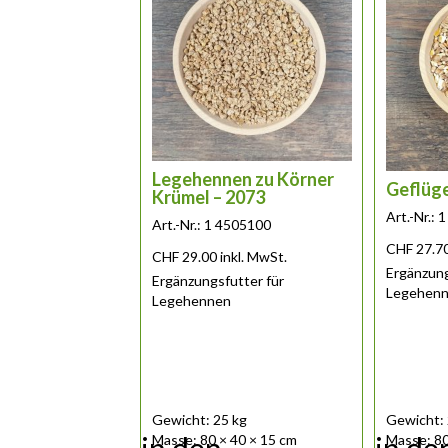
Legehennen zu Körner
Geflüge
Krümel – 2073
Art.-Nr.:
Art.-Nr.: 1 4505100
CHF
27.7
CHF
29.00
inkl. MwSt.
Ergänzung
Ergänzungsfutter für
Legehen
Legehennen
Gewicht: 25 kg
Gewicht: 
Masse: 80 × 40 × 15 cm
Masse: 80