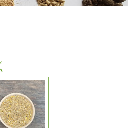
w.
h.