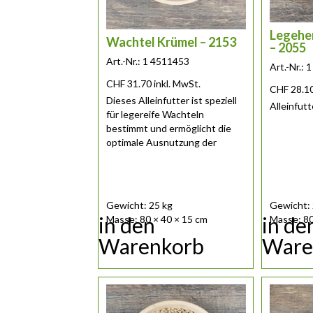
Legehen
Wachtel Krümel – 2153
– 2055
Art.-Nr.: 1 4511453
Art.-Nr.:
CHF
31.70
inkl. MwSt.
CHF
28.1
Dieses Alleinfutter ist speziell
Alleinfut
für legereife Wachteln
bestimmt und ermöglicht die
optimale Ausnutzung der
natürlichen......
Gewicht: 25 kg
Gewicht: 
in den
in de
Masse: 80 × 40 × 15 cm
Masse: 80
Warenkorb
Ware