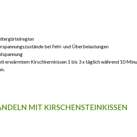
ltergürtelregion
rspannungszustände bei Fehl- und Überbelastungen
ntspannung
t erwärmtem Kirschkernkissen 1 bis 3 x täglich während 10 Minu
on.
DELN MIT KIRSCHENSTEINKISSEN