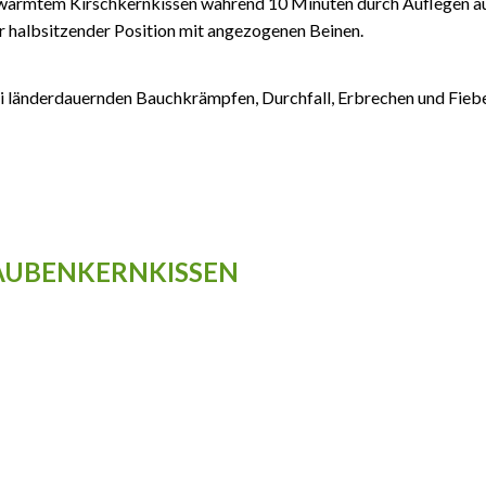
ärmtem Kirschkernkissen während 10 Minuten durch Auflegen a
 halbsitzender Position mit angezogenen Beinen.
 länderdauernden Bauchkrämpfen, Durchfall, Erbrechen und Fieber
AUBENKERNKISSEN