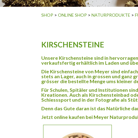
SHOP
>
ONLINE SHOP
>
NATURPRODUKTE
>
F
KIRSCHENSTEINE
Unsere Kirschensteine sind in hervorragend
verkaufsfertig erhältlich im Laden und üb
Die Kirschensteine von Meyer sind einfach
stets an Lager, auch in grossen und ganz 
grösser die bestellte Menge ums kleiner de
Für Schulen, Spitäler und Institutionen sin
Kreationen. Auch als Kirschensteinbad ode
Schiesssport und in der Fotografie als Stü
Denn das Gute daran ist das Natürliche da
Jetzt online kaufen bei Meyer Naturprod
Dieses Produkt weist mehrere Varianten auf. 