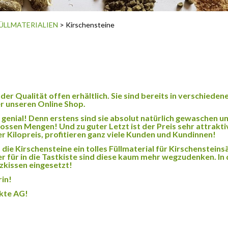
ÜLLMATERIALIEN
> Kirschensteine
er Qualität offen erhältlich. Sie sind bereits in verschiede
er unseren Online Shop.
 genial! Denn erstens sind sie absolut natürlich gewaschen u
grossen Mengen! Und zu guter Letzt ist der Preis sehr attrak
r Kilopreis, profitieren ganz viele Kunden und Kundinnen!
d die Kirschensteine ein tolles Füllmaterial für Kirschenstei
r für in die Tastkiste sind diese kaum mehr wegzudenken. In
tzkissen eingesetzt!
rin!
ukte AG!
Die Optionen können auf der Produktseite gewählt werden