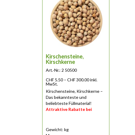
Kirschensteine,
Kirschkerne
Art.-Nr.: 2 50500
Preisspanne: CHF 5.50 b
CHF
5.50
–
CHF
300.00
inkl.
MwSt.
Kirschensteine, Kirschkerne –
Das bekannteste und
beliebteste Füllmaterial!
Attraktive Rabatte bei
grösseren Bestellein......
Gewicht: kg