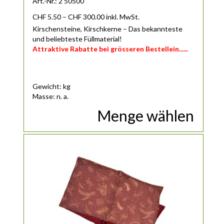
Art.-Nr.: 2 50500
Preisspanne: CHF 5.50 bis CHF 300.00
CHF
5.50
–
CHF
300.00
inkl. MwSt.
Kirschensteine, Kirschkerne – Das bekannteste
und beliebteste Füllmaterial!
Attraktive Rabatte bei grösseren Bestellein......
Gewicht: kg
Masse: n. a.
Menge wählen