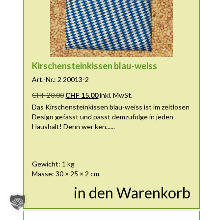
Kirschensteinkissen blau-weiss
Art.-Nr.: 2 20013-2
Ursprünglicher Preis war: CHF 20.00
Aktueller Preis ist: CHF 15.00.
CHF
20.00
CHF
15.00
inkl. MwSt.
Das Kirschensteinkissen blau-weiss ist im zeitlosen
Design gefasst und passt demzufolge in jeden
Haushalt! Denn wer ken......
Gewicht: 1 kg
Masse: 30 × 25 × 2 cm
in den Warenkorb