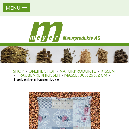
MENU
SHOP
>
ONLINE SHOP
>
NATURPRODUKTE
>
KISSEN
>
TRAUBENKERNKISSEN
>
MASSE: 30 X 25 X 2 CM
>
Traubenkern Kissen Love