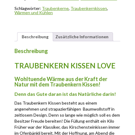
Schlagwörter:
Traubenkerne
,
Traubenkernkissen
,
Wärmen und Kühlen
Beschreibung
Zusätzliche Informationen
Beschreibung
TRAUBENKERN KISSEN LOVE
Wohltuende Wärme aus der Kraft der
Natur mit dem Traubenkern Kissen!
Denn das Gute daran ist das Natürliche darin!
Das Traubenkern Kissen besteht aus einem
angenehmen und strapazierfähigen Baumwollstoff in
zeitlosem Design. Denn so lange wie möglich soll es dem
Besitzer Freude bereiten! Die Füllung enthält ein Kilo
saubere Traubenkerne. Selbstverständlich werden
Früher war der Klassiker, das Kirschensteinkissen immer
diese auf natürliche Art und Weise entsteint,
im Ofenbänkli bereit. Mit der Hoffnung, am Abend die