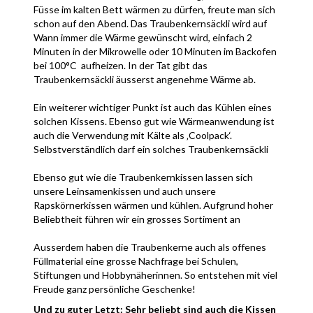
gewaschen und getrocknet. Mit anderen Worten ein
Füsse im kalten Bett wärmen zu dürfen, freute man sich
völlig natürliches Produkt ohne Zusätze chemischer
schon auf den Abend. Das Traubenkernsäckli wird auf
Mittel! Aus diesem Grund ist es auch für Klein und
dieselbe Weise verwendet. Die Traubenkerne sind
Wann immer die Wärme gewünscht wird, einfach 2
Gross bestens geeignet!
etwas feiner und deshalb für empfindlichere Stellen
Minuten in der Mikrowelle oder 10 Minuten im Backofen
angenehmer als der grössere Kirschenstein.
bei 100°C aufheizen. In der Tat gibt das
Traubenkernsäckli äusserst angenehme Wärme ab.
Denn es wird nie so heiss, dass man sich daran
verbrennen kann. Bitte lassen Sie während dem
Ein weiterer wichtiger Punkt ist auch das Kühlen eines
Aufheizen das Kissen nicht unbeaufsichtigt!
solchen Kissens. Ebenso gut wie Wärmeanwendung ist
auch die Verwendung mit Kälte als ‚Coolpack‘.
Selbstverständlich darf ein solches Traubenkernsäckli
stets im Tiefkühler bereit liegen. So kann dieses sofort
zur Anwendung kommen! Zusammenfassend ein ganz
Ebenso gut wie die Traubenkernkissen lassen sich
tolles Geschenk aus der Natur!
unsere Leinsamenkissen und auch unsere
Rapskörnerkissen wärmen und kühlen. Aufgrund hoher
Beliebtheit führen wir ein grosses Sortiment an
verschiedenen Grössen. Kissen mit Kindersujet, mit
klassischen Stoffen oder auch mit modernen Texten
Ausserdem haben die Traubenkerne auch als offenes
sind bei uns im Lädeli oder über den Online Shop
Füllmaterial eine grosse Nachfrage bei Schulen,
erhältlich.
Stiftungen und Hobbynäherinnen. So entstehen mit viel
Freude ganz persönliche Geschenke!
Und zu guter Letzt: Sehr beliebt sind auch die Kissen