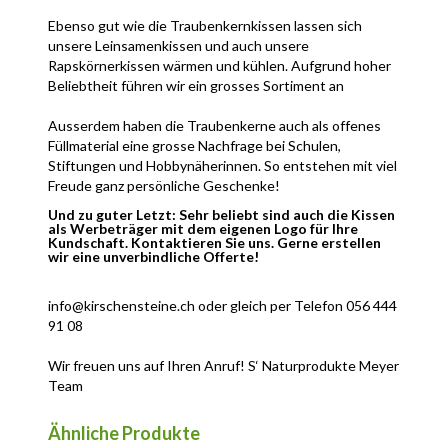
stets im Tiefkühler bereit liegen. So kann dieses sofort
zur Anwendung kommen! Zusammenfassend ein ganz
Ebenso gut wie die Traubenkernkissen lassen sich
tolles Geschenk aus der Natur!
unsere Leinsamenkissen und auch unsere
Rapskörnerkissen wärmen und kühlen. Aufgrund hoher
Beliebtheit führen wir ein grosses Sortiment an
verschiedenen Grössen. Kissen mit Kindersujet, mit
klassischen Stoffen oder auch mit modernen Texten
Ausserdem haben die Traubenkerne auch als offenes
sind bei uns im Lädeli oder über den Online Shop
Füllmaterial eine grosse Nachfrage bei Schulen,
erhältlich.
Stiftungen und Hobbynäherinnen. So entstehen mit viel
Freude ganz persönliche Geschenke!
Und zu guter Letzt: Sehr beliebt sind auch die Kissen
als Werbeträger mit dem eigenen Logo für Ihre
Kundschaft. Kontaktieren Sie uns. Gerne erstellen
wir eine unverbindliche Offerte!
info@kirschensteine.ch oder gleich per Telefon 056 444
91 08
Wir freuen uns auf Ihren Anruf! S‘ Naturprodukte Meyer
Team
Ähnliche Produkte