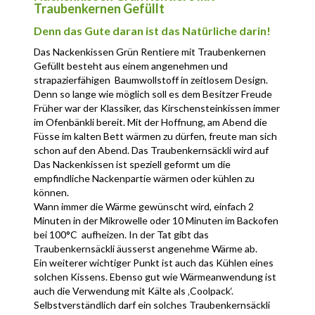
Traubenkernen Gefüllt
Denn das Gute daran ist das Natürliche darin!
Das Nackenkissen Grün Rentiere mit Traubenkernen
Gefüllt besteht aus einem angenehmen und
strapazierfähigen Baumwollstoff in zeitlosem Design.
Denn so lange wie möglich soll es dem Besitzer Freude
bereiten! Die Füllung enthält ein Kilo saubere
Früher war der Klassiker, das Kirschensteinkissen immer
Traubenkerne. Selbstverständlich werden diese auf
im Ofenbänkli bereit. Mit der Hoffnung, am Abend die
natürliche Art und Weise gewaschen und getrocknet.
Füsse im kalten Bett wärmen zu dürfen, freute man sich
Mit anderen Worten ein völlig natürliches Produkt ohne
schon auf den Abend. Das Traubenkernsäckli wird auf
Zusätze chemischer Mittel! Aus diesem Grund ist es
dieselbe Weise verwendet. Die Traubenkerne sind
Das Nackenkissen ist speziell geformt um die
auch für Klein und Gross bestens geeignet!
etwas feiner und deshalb für empfindlichere Stellen
empfindliche Nackenpartie wärmen oder kühlen zu
angenehmer als der grössere Kirschenstein.
können.
Wann immer die Wärme gewünscht wird, einfach 2
Minuten in der Mikrowelle oder 10 Minuten im Backofen
bei 100°C aufheizen. In der Tat gibt das
Traubenkernsäckli äusserst angenehme Wärme ab.
Denn es wird nie so heiss, dass man sich daran
Ein weiterer wichtiger Punkt ist auch das Kühlen eines
verbrennen kann. Bitte lassen Sie während dem
solchen Kissens. Ebenso gut wie Wärmeanwendung ist
Aufheizen das Kissen nicht unbeaufsichtigt!
auch die Verwendung mit Kälte als ‚Coolpack‘.
Selbstverständlich darf ein solches Traubenkernsäckli